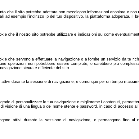
amento che il sito potrebbe adottare non raccolgono informazioni anonime e non
quali ad esempio l’indirizzo ip del tuo dispositivo, la piattaforma adoperata, il b
cookie che il nostro sito potrebbe utilizzare e indicazioni su come eventualment
okie che servono a effettuare la navigazione o a fornire un servizio da te rich
alcune operazioni non potrebbero essere compiute, o sarebbero più complesse
avigazione sicura e efficiente del sito.
 attivi durante la sessione di navigazione, e comunque per un tempo massimo d
n grado di personalizzare la tua navigazione e migliorarne i contenuti, permettend
di visione di una lingua o del nome utente e password, in caso di accesso all’
mangono attivi durante la sessione di navigazione, e permangono fino al