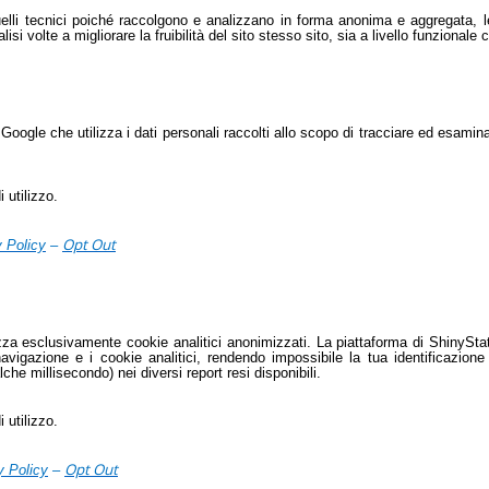
uelli tecnici poiché raccolgono e analizzano in forma anonima e aggregata, le
alisi volte a migliorare la fruibilità del sito stesso sito, sia a livello funzionale
 Google che utilizza i dati personali raccolti allo scopo di tracciare ed esamina
 utilizzo.
Opt Out
 Policy
–
lizza esclusivamente cookie analitici anonimizzati. La piattaforma di ShinySt
avigazione e i cookie analitici, rendendo impossibile la tua identificazione
che millisecondo) nei diversi report resi disponibili.
 utilizzo.
Opt Out
y Policy
–